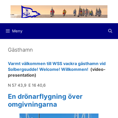
Hoppa
till
innehåll
Meny
Gästhamn
Varmt välkommen till WSS vackra gästhamn vid
Solbergsudde! Welcome! Willkommen!
(video-
presentation)
N 57 43,9 E 16 40,6
En drönarflygning över
omgivningarna