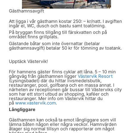
Gästhamnsavgift
Att ligga i vår gästhamn kostar 250: – kr/natt. I avgiften
ingår el, WC, dusch och bastu samt toatöming.
På bryggan finns tillgång till färskvatten och på
området finns grillplats.
Gästande båtar som inte övernattar (betalar
gästhamnsavgift) betalar 50 kr för tömning av toatank.
Upptäck Västervik!
För hamnens gäster finns cyklar att låna. 5 – 10 min
gångväg från gästhamnen ligger
Västervik Resort
(Lysingsbadet) där du hittar livsmedelsbutik,
restauranger, pool, golfbana och en massa annat. I
närheten av receptionen går bussar till Västerviks city
som har ett stort utbud av shopping, kaféer och
restauranger. Mer info om Västervik hittar du
på
www.vastervik.com
.
Långliggare
Gästhamnen kan också ta emot långliggare som vill
lämna båten någon eller några veckor. Hamnvärden
åtager sig normal tillsyn och rapporterar om något