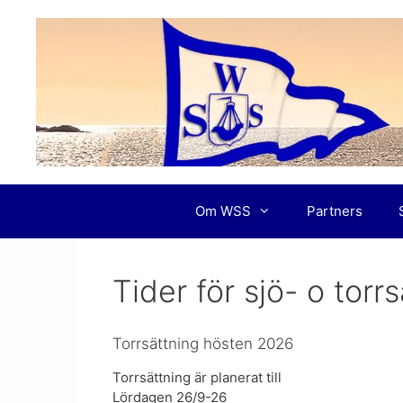
Hoppa
till
innehåll
Om WSS
Partners
Tider för sjö- o torr
Torrsättning hösten 2026
Torrsättning är planerat till
Lördagen 26/9-26