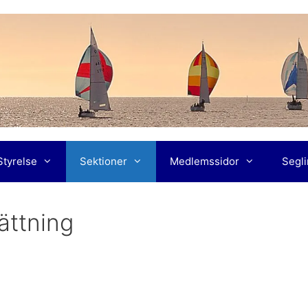
Styrelse
Sektioner
Medlemssidor
Segl
sättning