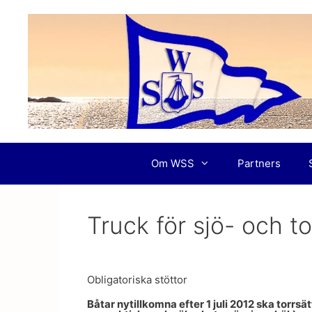
Hoppa
till
innehåll
Om WSS
Partners
Truck för sjö- och to
Obligatoriska stöttor
Båtar nytillkomna efter 1 juli 2012 ska torrs