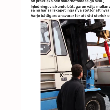
av praktiska och säkerhetsmässiga skäl.)
Inledningsvis kunde båtägaren välja mellan a
så nu har sällskapet inga nya stöttor att hyr
Varje båtägare ansvarar för att rätt storlek o