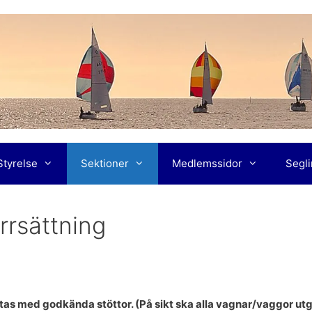
Styrelse
Sektioner
Medlemssidor
Segl
rrsättning
ättas med godkända stöttor. (På sikt ska alla vagnar/vaggor ut