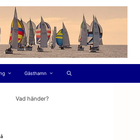
ing
Gästhamn
Vad händer?
gå