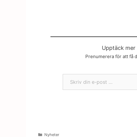
Upptäck mer 
Prenumerera för att få d
Skriv din e-post …
Kategorier
Nyheter