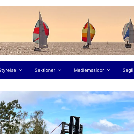
Styrelse
Sektioner
Medlemssidor
Segl