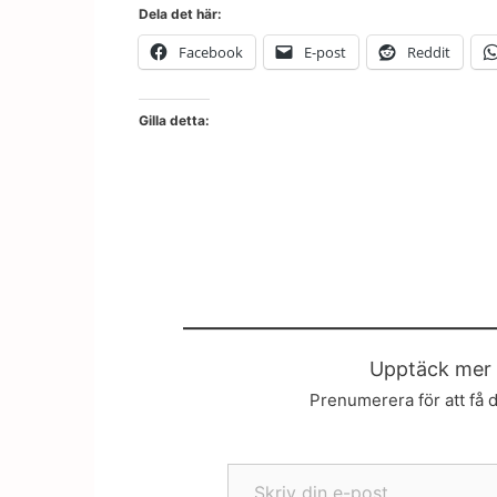
Dela det här:
Facebook
E-post
Reddit
Gilla detta:
Upptäck mer 
Prenumerera för att få d
Skriv din e-post …