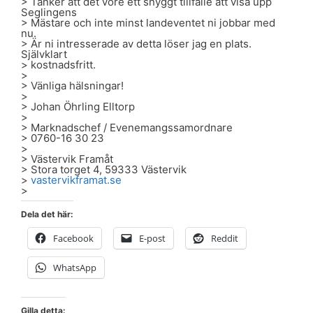
> Tänker att det vore ett snyggt tillfälle att visa upp
Seglingens
> Mästare och inte minst landeventet ni jobbar med
nu.
> Är ni intresserade av detta löser jag en plats.
Självklart
> kostnadsfritt.
>
> Vänliga hälsningar!
>
> Johan Öhrling Elltorp
>
> Marknadschef / Evenemangssamordnare
> 0760-16 30 23
>
> Västervik Framåt
> Stora torget 4, 59333 Västervik
>
vastervikframat.se
>
Dela det här:
Facebook
E-post
Reddit
WhatsApp
Gilla detta: