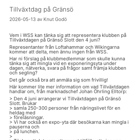
Tillväxtdag på Gränsö
2026-05-13
av
Knut Godö
Vem i WSS kan tänka sig att representera klubben på
Tillväxtdagen på Gränsö Slott den 4 juni?
Representanter från Loftahammar och Wikingarna
kommer att delta, men ännu ingen från WSS.
Har ni förslag på klubbmedlemmar som skulle kunna
tänka sig att mingla vid en exponeringsyta under
dagen, nätverka, svara på frågor samt främja klubben
och segling?
Det går också bra att anmäla sig som frivillig!
Här kommer lite mer information om vad Tillväxtdagen
handlar om, från marknadschef Johan Öhrling Elltorp:
> Den 4 juni arrangerar vi Tillväxtdagen på Gränsö
Slott. Brukar
> samla 250-300 personer från näringslivet för en
heldag med
> föreläsningar.
> Vi har också en expo-yta där besökarna kan mingla i
pauserna och
> på lunchen.
>