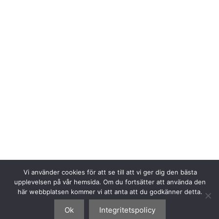
Vi använder cookies för att se till att vi ger dig den bästa
upplevelsen på vår hemsida. Om du fortsätter att använda den
här webbplatsen kommer vi att anta att du godkänner detta.
© 2026 Westerviks Segelsällskap
• Byggt med
Prenumerera
Ok
Integritetspolicy
GeneratePress