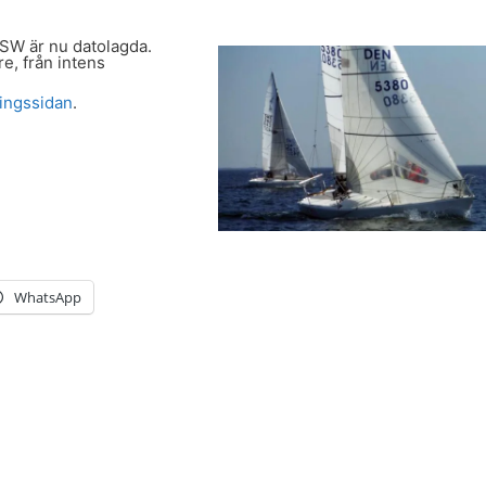
SW är nu datolagda.
e, från intens
ingssidan
.
WhatsApp