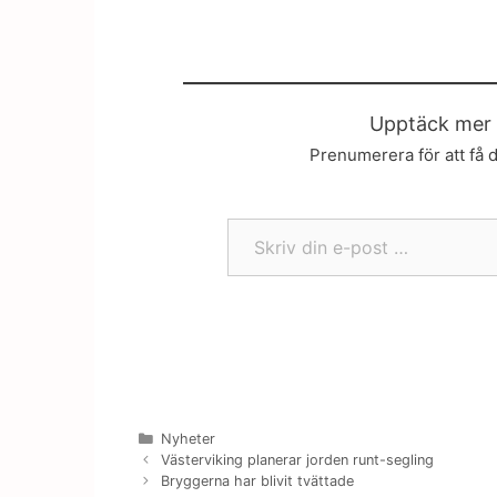
Upptäck mer 
Prenumerera för att få d
Skriv din e-post …
Kategorier
Nyheter
Västerviking planerar jorden runt-segling
Bryggerna har blivit tvättade