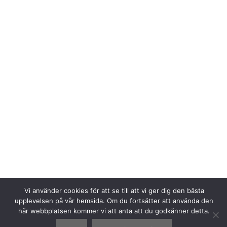
Vi använder cookies för att se till att vi ger dig den bästa
upplevelsen på vår hemsida. Om du fortsätter att använda den
här webbplatsen kommer vi att anta att du godkänner detta.
© 2026 Westerviks Segelsällskap
• Byggt med