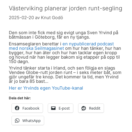
Västerviking planerar jorden runt-segling
2025-02-20
av
Knut Godö
Den som inte fick med sig evigt unga Sven Yrvind på
båtmässan i Göteborg, får en ny tjangs.
Ensamseglaren berettar i
en nypublicerad podcast
med norska Seilmagasinet
om hur han tänker, hur han
bygger, hur han äter och hur han tacklar egen kropp
og hovud när han legger bakom sig etapper på opp til
150 døgn.
Yrvind tänker starta i Irland, och sen fölgja en slags
Vendee Globe-rutt jorden runt – i seks meter båt, som
gjör ungefär tre knop. Det kommer ta tid, men Yrvind
är jo bara 85 bast…
Her er Yrvinds egen YouTube-kanal
Dela det här:
Facebook
E-post
Reddit
WhatsApp