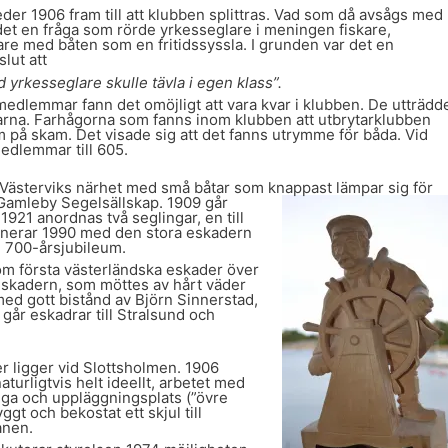
er 1906 fram till att klubben splittras. Vad som då avsågs med
det en fråga som rörde yrkesseglare i meningen fiskare,
re med båten som en fritidssyssla. I grunden var det en
lut att
yrkesseglare skulle tävla i egen klass”.
 medlemmar fann det omöjligt att vara kvar i klubben. De utträdd
arna. Farhågorna som fanns inom klubben att utbrytarklubben
på skam. Det visade sig att det fanns utrymme för båda. Vid
edlemmar till 605.
 i Västerviks närhet med små båtar som knappast lämpar sig för
amleby Segelsällskap. 1909 går
921 anordnas två seglingar, en till
minerar 1990 med den stora eskadern
e 700-årsjubileum.
 som första västerländska eskader över
 Eskadern, som möttes av hårt väder
med gott bistånd av Björn Sinnerstad,
går eskadrar till Stralsund och
 ligger vid Slottsholmen. 1906
urligtvis helt ideellt, arbetet med
ga och uppläggningsplats (”övre
t och bekostat ett skjul till
anen.