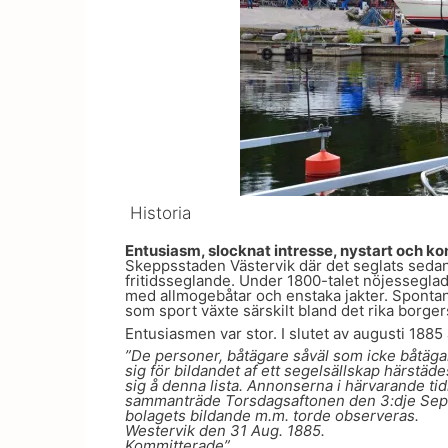
Historia
Entusiasm, slocknat intresse, nystart och ko
Skeppsstaden Västervik där det seglats sedan 
fritidsseglande. Under 1800-talet nöjessegla
med allmogebåtar och enstaka jakter. Spontan
som sport växte särskilt bland det rika borge
Entusiasmen var stor. I slutet av augusti 188
”De personer, båtägare såväl som icke båtäga
sig för bildandet af ett segelsällskap härstä
sig å denna lista. Annonserna i härvarande ti
sammanträde Torsdagsaftonen den 3:dje Sep
bolagets bildande m.m. torde observeras.
Westervik den 31 Aug. 1885.
Kommitterade” .