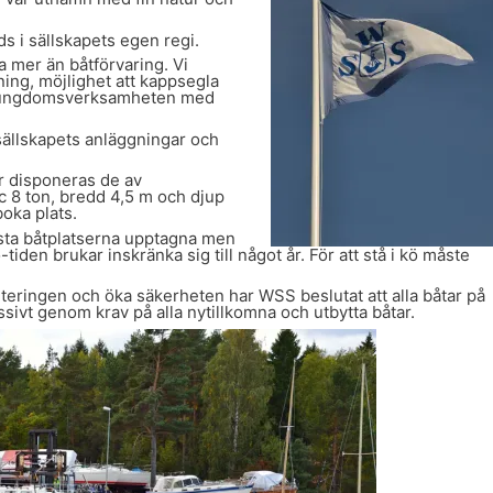
s i sällskapets egen regi.
mer än båtförvaring. Vi
ning, möjlighet att kappsegla
 på ungdomsverksamheten med
ällskapets anläggningar och
r disponeras de av
c 8 ton, bredd 4,5 m och djup
oka plats.
esta båtplatserna upptagna men
den brukar inskränka sig till något år. För att stå i kö måste
nteringen och öka säkerheten har WSS beslutat att alla båtar på
sivt genom krav på alla nytillkomna och utbytta båtar.