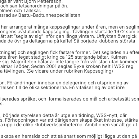
a år varit Björn Pettersson.
r och sanitetsanordningar på ön.
olmen och Tallskär.
ponsrad av Bastu-Badtunnespecialisten.
t har arrangerat många kappseglingar under åren, men en segli
äsongens avslutande kappsegling. Tävlingen startade 1972 som 
tt att ”segla av sig” inför den långa vintern. Utflykten övergick
 bjuda de övriga deltagarna på kaffe! Så började klubbens största
tningar) och seglingen fick fastare former. Det seglades nu efte
e åren legat stadigt kring ca 125 startande båtar. Kulmen
ig. Majoriteten båtar är inte längre från vår stad utan kommer
 Kalmar i söder. Sedan 2001 seglas Byxelkroken helt i WSS regi
ra tävlingen. (Se vidare under rubriken Kappsegling)
on. Förändringen innebar en delegering och utspridning av
lsen till de olika sektionerna. En vitalisering av det inre
iserades språket och formaliserades de mål och arbetssätt so
s.
började styrelsen detta år utge en tidning, WSS-nytt, där
as. Förhoppningen var att därigenom skapa ökat intresse, stärka
a upp i de olika klubbverksamheterna. Ambitionen var att ge ut
skapa en hemsida och att så snart som möjligt lägga ut den på