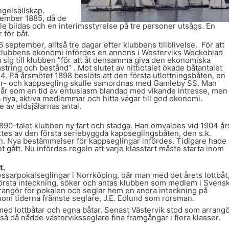
egelsällskap.
tember 1885, då de
lle bildas och en interimsstyrelse på tre personer utsågs. En
 för båt.
september, alltså tre dagar efter klubbens tillblivelse. För att
m klubbens ekonomi infördes en annons i Westerviks Weckoblad
sig till klubben ”för att åt densamma giva den ekonomiska
ring och bestånd” . Mot slutet av nittiotalet ökade båtantalet
24. På årsmötet 1898 beslöts att den första utlottningsbåten, en
ader- och kappsegling skulle samordnas med Gamleby SS. Man
år som en tid av entusiasm blandad med vikande intresse, men
 nya, aktiva medlemmar och hitta vägar till god ekonomi.
e av eldsjälarnas antal.
890-talet klubben ny fart och stadga. Han omvaldes vid 1904 år
tes av den första seriebyggda kappseglingsbåten, den s.k.
lin. Nya bestämmelser för kappseglingar infördes. Tidigare hade
et gått. Nu infördes regeln att varje klasstart måste starta inom
t.
ssarpokalseglingar i Norrköping, där man med det årets lottbåt
första inteckning, söker och antas klubben som medlem i Svens
rangör för pokalen och seglar hem en andra inteckning på
om tiderna främste seglare, J.E. Edlund som rorsman.
ed lottbåtar och egna båtar. Senast Västervik stod som arrang
å då nådde västerviksseglare fina framgångar i flera klasser.