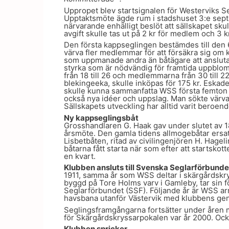
Uppropet blev startsignalen för Westerviks S
Upptaktsmöte ägde rum i stadshuset 3:e sep
närvarande enhälligt beslöt att sällskapet sku
avgift skulle tas ut på 2 kr för medlem och 3 kr
Den första kappseglingen bestämdes till den 6 
värva fler medlemmar för att försäkra sig o
som uppmanade andra än båtägare att ansluta 
styrka som är nödvändig för framtida uppblomst
från 18 till 26 och medlemmarna från 30 till 2
blekingeeka, skulle inköpas för 175 kr. Esk
skulle kunna sammanfatta WSS första femton 
också nya idéer och uppslag. Man sökte värva
Sällskapets utveckling har alltid varit beroend
Ny kappseglingsbåt
Grosshandlaren G. Haak gav under slutet av 1
årsmöte. Den gamla tidens allmogebåtar ersat
Lisbetbåten, ritad av civilingenjören H. Hage
båtarna fått starta när som efter att startskott
en kvart.
Klubben ansluts till Svenska Seglarförbunde
1911, samma år som WSS deltar i skärgårdskry
byggd på Tore Holms varv i Gamleby, tar sin 
Seglarförbundet (SSF). Följande år är WSS ar
havsbana utanför Västervik med klubbens gen
Seglingsframgångarna fortsätter under åren m
för Skärgårdskryssarpokalen var år 2000. Ocks
Klubben spricker