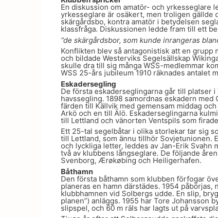
En diskussion om amatör- och yrkesseglare led
yrkesseglare är osäkert, men troligen gällde 
skärgårdsbo, kontra amatör i betydelsen segla
klassfråga. Diskussionen ledde fram till ett bes
”de skärgårdsbor, som kunde inrangeras bland 
Konflikten blev så antagonistisk att en grupp
och bildade Westerviks Segelsällskap Wiking
skulle dra till sig många WSS-medlemmar kom 
WSS 25-års jubileum 1910 räknades antalet m
Eskadersegling
De första eskaderseglingarna går till platser
havssegling. 1898 samordnas eskadern med G
färden till Källvik med gemensam middag och 1
Arkö och en till Älö. Eskaderseglingarna kul
till Lettland och vänorten Ventspils som firad
Ett 25-tal segelbåtar i olika storlekar tar sig
till Lettland, som ännu tillhör Sovjetunionen.
och lyckliga letter, leddes av Jan-Erik Svahn 
två av klubbens långseglare. De följande åren 
Svenborg, Ærøkøbing och Heiligerhafen.
Båthamn
Den första båthamn som klubben förfogar över
planeras en hamn därstädes. 1954 påbörjas, nat
klubbhamnen vid Solbergs udde. En slip, bryg
planen”) anläggs. 1955 har Tore Johansson bygg
slipspel, och 60 m räls har lagts ut på varvspl