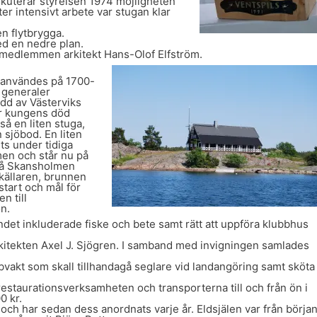
skuterar styrelsen 1974 möjligheten
r intensivt arbete var stugan klar
n flytbrygga.
d en nedre plan.
v medlemmen arkitekt Hans-Olof Elfström.
 användes på 1700-
s generaler
dd av Västerviks
er kungens död
så en liten stuga,
 sjöbod. En liten
s under tidiga
men och står nu på
 På Skansholmen
tkällaren, brunnen
tart och mål för
n till
n.
et inkluderade fiske och bete samt rätt att uppföra klubbhus
rkitekten Axel J. Sjögren. I samband med invigningen samlades
vakt som skall tillhandagå seglare vid landangöring samt sköta
restaurationsverksamheten och transporterna till och från ön i
0 kr.
och har sedan dess anordnats varje år. Eldsjälen var från börja