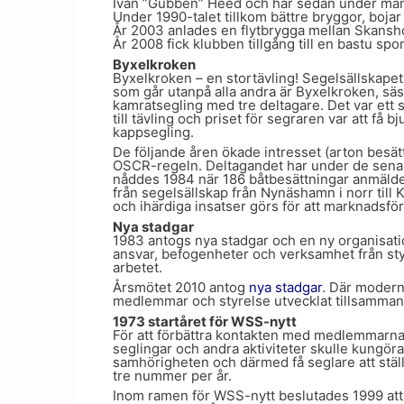
Ivan ”Gubben” Heed och har sedan under mång
Under 1990-talet tillkom bättre bryggor, boja
År 2003 anlades en flytbrygga mellan Skansh
År 2008 fick klubben tillgång till en bastu s
Byxelkroken
Byxelkroken – en stortävling! Segelsällskape
som går utanpå alla andra är Byxelkroken, s
kamratsegling med tre deltagare. Det var ett sä
till tävling och priset för segraren var att få
kappsegling.
De följande åren ökade intresset (arton besät
OSCR-regeln. Deltagandet har under de senast
nåddes 1984 när 186 båtbesättningar anmälde s
från segelsällskap från Nynäshamn i norr till
och ihärdiga insatser görs för att marknadsfö
Nya stadgar
1983 antogs nya stadgar och en ny organisati
ansvar, befogenheter och verksamhet från styre
arbetet.
Årsmötet 2010 antog
nya stadgar
. Där modern
medlemmar och styrelse utvecklat tillsamman
1973 startåret för WSS-nytt
För att förbättra kontakten med medlemmarna, 
seglingar och andra aktiviteter skulle kungör
samhörigheten och därmed få seglare att ställ
tre nummer per år.
Inom ramen för WSS-nytt beslutades 1999 att 