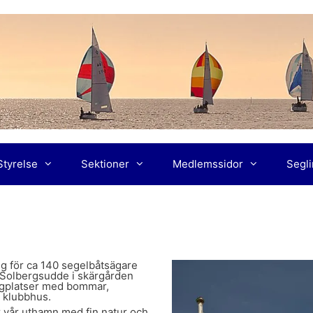
Styrelse
Sektioner
Medlemssidor
Segl
ng för ca 140 segelbåtsägare
 Solbergsudde i skärgården
ggplatser med bommar,
 klubbhus.
är vår uthamn med fin natur och