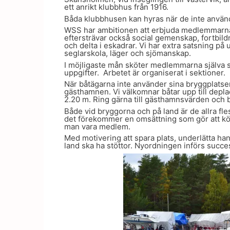
ett anrikt klubbhus från 1916.
Båda klubbhusen kan hyras när de inte använd
WSS har ambitionen att erbjuda medlemmarna 
eftersträvar också social gemenskap, fortbild
och delta i eskadrar. Vi har extra satsning
seglarskola, läger och sjömanskap.
I möjligaste mån sköter medlemmarna själva s
uppgifter. Arbetet är organiserat i sektioner.
När båtägarna inte använder sina bryggplatse
gästhamnen. Vi välkomnar båtar upp till depla
2.20 m. Ring gärna till gästhamnsvärden och b
Både vid bryggorna och på land är de allra fl
det förekommer en omsättning som gör att kö-ti
man vara medlem.
Med motivering att spara plats, underlätta ha
land ska ha stöttor. Nyordningen införs succes