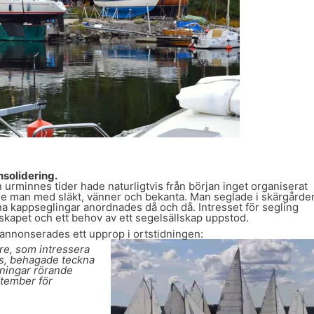
nsolidering.
urminnes tider hade naturligtvis från början inget organiserat
de man med släkt, vänner och bekanta. Man seglade i skärgårde
a kappseglingar anordnades då och då. Intresset för segling
rskapet och ett behov av ett segelsällskap uppstod.
5 annonserades ett upprop i ortstidningen:
re, som intressera
des, behagade teckna
dningar rörande
tember för