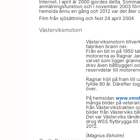
Internet. I april år 2000 gjordes detta. Som
anmälningsfunktion och i november 2003 för
hemsida ännu en gång och 2012 var det åter 
Film från sjösättning och fest 24 april 2004
Västerviksmotorn
Västerviksmotorn tillver
fabriken brann ner.
Från en bit in på 1950 tal
motorerna av Ragnar Ja
varvet som ligger gran
drev även båtbyggeri och
reservdelar till motorern
.
Ragnar höll på fram till 
fyllde 80 år. Därefter to
över.
.
På hemsidan
www.vmot
många bilder på veteran
från Västervikstrakten 
bilder från Västerviks bå
Det var Västerviks tänd
drog WSS flytbrygga til
2012.
.
(Magnus Ekholm)