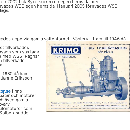
maren 2002 fick Byxelkroken en egen hemsida med
nyades WSS egen hemsida. I januari 2005 förnyades WSS
dags.
kades uppe vid gamla vattentornet i
Västervik fram till 1946 då
et tillverkades
nsson som startade
ne med WSS. Ragnar
 tillverkade
a.
ca 1980 då han
g Janne Eriksson
or.se
finns
båtar och motorer
och även gamla
tvarv.
kulemotorer som
l Solbergsudde