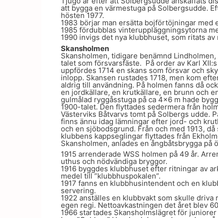
Tjugo år efter att Solbergsudde anskaffats di
att bygga en värmestuga på Solbergsudde. Efte
hösten 1977.
1983 börjar man ersätta bojförtöjningar med e
1985 fördubblas vinteruppläggningsytorna me
1990 invigs det nya klubbhuset, som ritats a
Skansholmen
Skansholmen, tidigare benämnd Lindholmen,
talet som försvarsfäste. På order av Karl XII:
uppfördes 1714 en skans som försvar och sky
inlopp. Skansen rustades 1718, men kom eft
aldrig till användning. På holmen fanns då ock
en jordkällare, en krutkällare, en brunn och en
gulmålad ryggåsstuga på ca 4×6 m hade byggt
1900-talet. Den flyttades sedermera från hol
Västerviks Båtvarvs tomt på Solbergs udde.
finns ännu idag lämningar efter jord- och kru
och en sjöbodsgrund. Från och med 1913, då s
klubbens kappseglingar flyttades från Ekholme
Skansholmen, anlades en ångbåtsbrygga på ö
1915 arrenderade WSS holmen på 49 år. Arrend
uthus och nödvändiga bryggor.
1916 byggdes klubbhuset efter ritningar av a
medel till ”klubbhuspokalen”.
1917 fanns en klubbhusintendent och en klubb
servering.
1922 anställes en klubbvakt som skulle driva 
egen regi. Nettoavkastningen det året blev 60
1966 startades Skansholmslägret för juniorer 