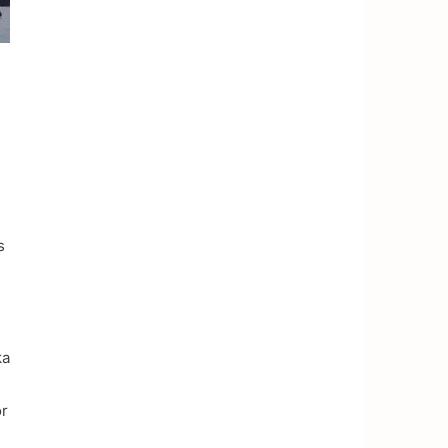
s
,
ka
ör