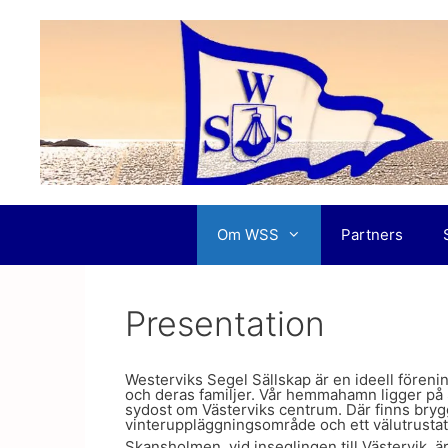
Hoppa
till
innehåll
Om WSS
Partners
Presentation
Westerviks Segel Sällskap är en ideell föreni
och deras familjer. Vår hemmahamn ligger på
sydost om Västerviks centrum. Där finns bry
vinteruppläggningsområde och ett välutrustat
Skansholmen, vid inseglingen till Västervik, 