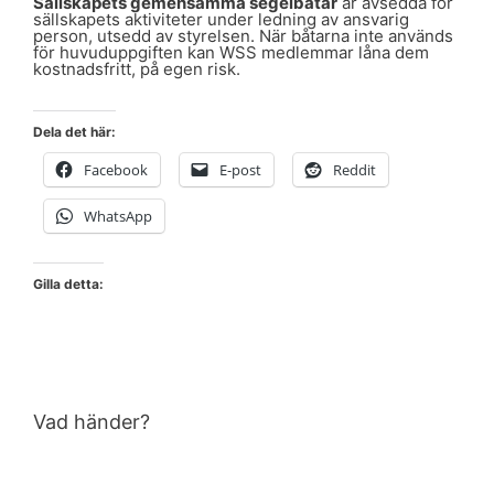
Sällskapets gemensamma segelbåtar
är avsedda för
sällskapets aktiviteter under ledning av ansvarig
person, utsedd av styrelsen. När båtarna inte används
för huvuduppgiften kan WSS medlemmar låna dem
kostnadsfritt, på egen risk.
Dela det här:
Facebook
E-post
Reddit
WhatsApp
Gilla detta:
Vad händer?