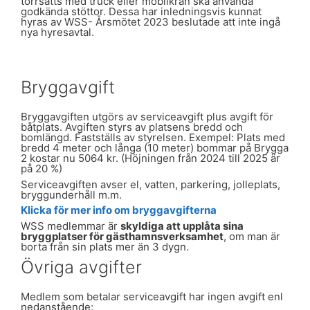
torrsätts med truck eller mobilkran ska använda
godkända stöttor. Dessa har inledningsvis kunnat
hyras av WSS- Årsmötet 2023 beslutade att inte ingå
nya hyresavtal.
Bryggavgift
Bryggavgiften utgörs av serviceavgift plus avgift för
båtplats. Avgiften styrs av platsens bredd och
bomlängd. Fastställs av styrelsen. Exempel: Plats med
bredd 4 meter och långa (10 meter) bommar på Brygga
2 kostar nu 5064 kr. (Höjningen från 2024 till 2025 är
på 20 %)
Serviceavgiften avser el, vatten, parkering, jolleplats,
bryggunderhåll m.m.
Klicka för mer info om bryggavgifterna
WSS medlemmar är
skyldiga att upplåta sina
bryggplatser för gästhamnsverksamhet
, om man är
borta från sin plats mer än 3 dygn.
Övriga avgifter
Medlem som betalar serviceavgift har ingen avgift enl
nedanstående: