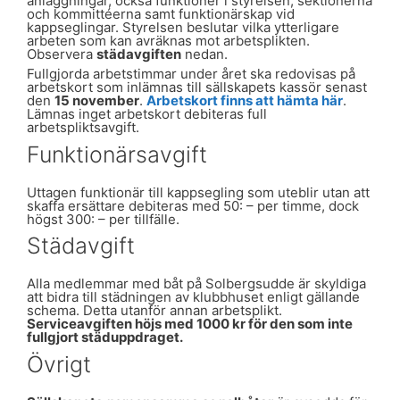
anläggningar, också funktioner i styrelsen, sektionerna
och kommittéerna samt funktionärskap vid
kappseglingar. Styrelsen beslutar vilka ytterligare
arbeten som kan avräknas mot arbetsplikten.
Observera
städavgiften
nedan.
Fullgjorda arbetstimmar under året ska redovisas på
arbetskort som inlämnas till sällskapets kassör senast
den
15 november
.
Arbetskort finns att hämta här
.
Lämnas inget arbetskort debiteras full
arbetspliktsavgift.
Funktionärsavgift
Uttagen funktionär till kappsegling som uteblir utan att
skaffa ersättare debiteras med 50: – per timme, dock
högst 300: – per tillfälle.
Städavgift
Alla medlemmar med båt på Solbergsudde är skyldiga
att bidra till städningen av klubbhuset enligt gällande
schema. Detta utanför annan arbetsplikt.
Serviceavgiften höjs med 1000 kr för den som inte
fullgjort städuppdraget.
Övrigt