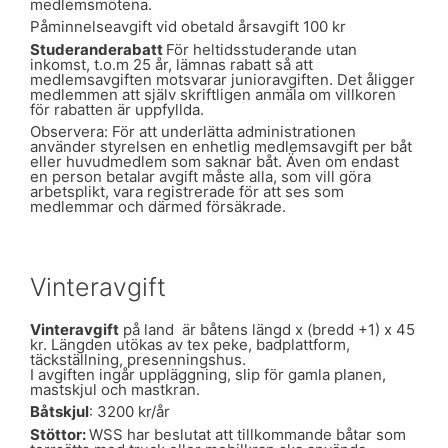
medlemsmötena.
Påminnelseavgift vid obetald årsavgift 100 kr
Studeranderabatt
För heltidsstuderande utan
inkomst, t.o.m 25 år, lämnas rabatt så att
medlemsavgiften motsvarar junioravgiften. Det åligger
medlemmen att själv skriftligen anmäla om villkoren
för rabatten är uppfyllda.
Observera: För att underlätta administrationen
använder styrelsen en enhetlig medlemsavgift per båt
eller huvudmedlem som saknar båt. Även om endast
en person betalar avgift måste alla, som vill göra
arbetsplikt, vara registrerade för att ses som
medlemmar och därmed försäkrade.
Vinteravgift
Vinteravgift
på land är båtens längd x (bredd +1) x 45
kr. Längden utökas av tex peke, badplattform,
täckställning, presenningshus.
I avgiften ingår uppläggning, slip för gamla planen,
mastskjul och mastkran.
Båtskjul
: 3200 kr/år
Stöttor:
WSS har beslutat att tillkommande båtar som